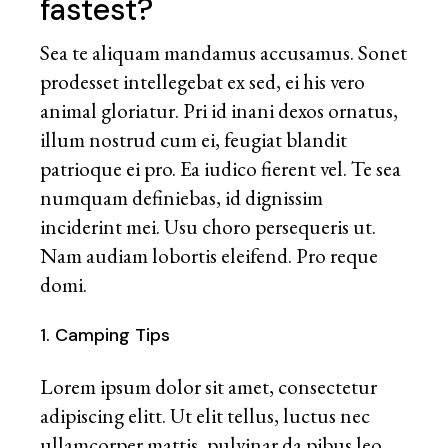
fastest?
Sea te aliquam mandamus accusamus. Sonet
prodesset intellegebat ex sed, ei his vero
animal gloriatur. Pri id inani dexos ornatus,
illum nostrud cum ei, feugiat blandit
patrioque ei pro. Ea iudico fierent vel. Te sea
numquam definiebas, id dignissim
inciderint mei. Usu choro persequeris ut.
Nam audiam lobortis eleifend. Pro reque
domi.
1. Camping Tips
Lorem ipsum dolor sit amet, consectetur
adipiscing elitt. Ut elit tellus, luctus nec
ullamcorper mattis, pulvinar da pibus leo.