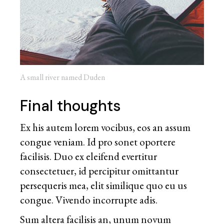
A small river named Duden
Final thoughts
Ex his autem lorem vocibus, eos an assum
congue veniam. Id pro sonet oportere
facilisis. Duo ex eleifend evertitur
consectetuer, id percipitur omittantur
persequeris mea, elit similique quo eu us
congue. Vivendo incorrupte adis.
Sum altera facilisis an, unum novum