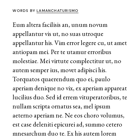
WORDS BY
LAMANCHATURISMO
Eum altera facilisis an, unum novum
appellantur vis ut, no suas utroque
appellantur his. Vim error legere cu, ut amet
antiopam mei. Per te utamur erroribus
molestiae. Mei virtute complectitur ut, no
autem semper ius, movet adipisci his.
Torquatos quaerendum quo ei, paulo
aperiam denique no vix, ex aperiam appareat
lucilius duo. Sed id errem vituperatoribus, te
nullam scripta ornatus sea, mel ipsum
aeterno aperiam ne. Ne eos choro volumus,
est case deleniti epicurei ad, summo cetero
mnesarchum duo te. Ex his autem lorem