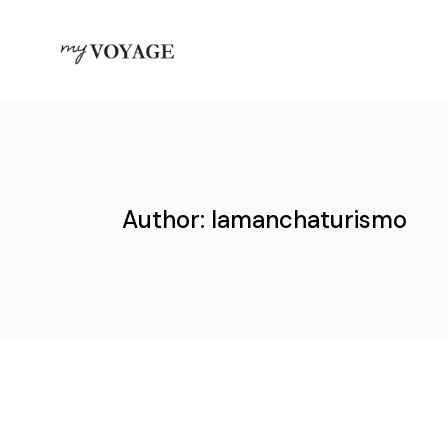
Skip
to
the
content
Author: lamanchaturismo