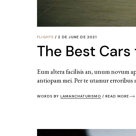
FLIGHTS
2 DE JUNE DE 2021
The Best Cars 
Eum altera facilisis an, unum novum app
antiopam mei. Per te utamur erroribus m
WORDS BY
LAMANCHATURISMO
READ MORE