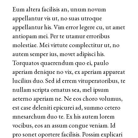
Eum altera facilisis an, unum novum
appellantur vis ut, no suas utroque
appellantur his. Vim error legere cu, ut amet
antiopam mei. Per te utamur erroribus
molestiae. Mei virtute complectitur ut, no
autem semper ius, movet adipisci his.
Torquatos quaerendum quo ei, paulo
aperiam denique no vix, ex aperiam appareat
lucilius duo. Sed id errem vituperatoribus, te
nullam scripta ornatus sea, mel ipsum
aeterno aperiam ne. Ne eos choro volumus,
est case deleniti epicurei ad, summo cetero
mnesarchum duo te. Ex his autem lorem
vocibus, eos an assum congue veniam. Id
pro sonet oportere facilisis. Possim explicari