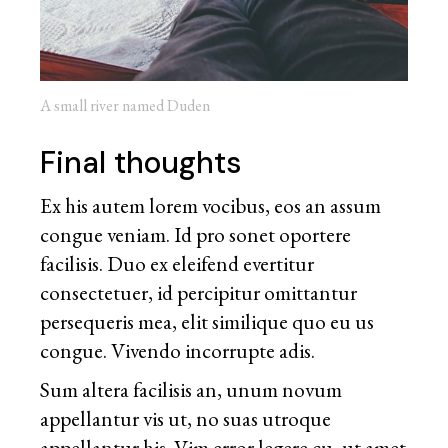
A small river named Duden
Final thoughts
Ex his autem lorem vocibus, eos an assum
congue veniam. Id pro sonet oportere
facilisis. Duo ex eleifend evertitur
consectetuer, id percipitur omittantur
persequeris mea, elit similique quo eu us
congue. Vivendo incorrupte adis.
Sum altera facilisis an, unum novum
appellantur vis ut, no suas utroque
appellantur his. Vim error legere cu, ut amet