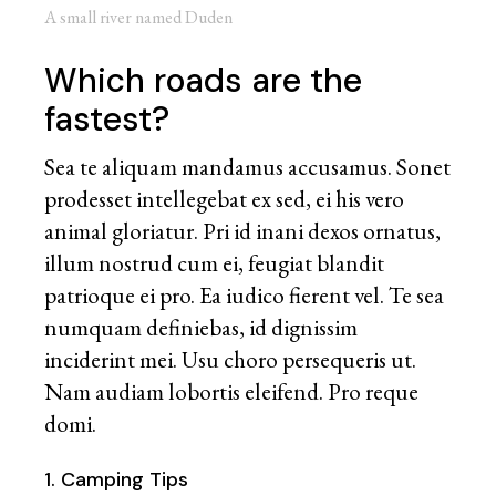
A small river named Duden
Which roads are the
fastest?
Sea te aliquam mandamus accusamus. Sonet
prodesset intellegebat ex sed, ei his vero
animal gloriatur. Pri id inani dexos ornatus,
illum nostrud cum ei, feugiat blandit
patrioque ei pro. Ea iudico fierent vel. Te sea
numquam definiebas, id dignissim
inciderint mei. Usu choro persequeris ut.
Nam audiam lobortis eleifend. Pro reque
domi.
1. Camping Tips