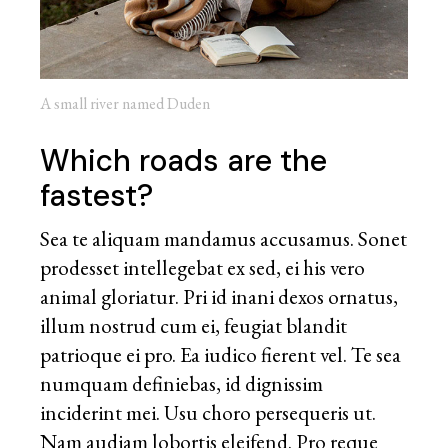
A small river named Duden
Which roads are the
fastest?
Sea te aliquam mandamus accusamus. Sonet
prodesset intellegebat ex sed, ei his vero
animal gloriatur. Pri id inani dexos ornatus,
illum nostrud cum ei, feugiat blandit
patrioque ei pro. Ea iudico fierent vel. Te sea
numquam definiebas, id dignissim
inciderint mei. Usu choro persequeris ut.
Nam audiam lobortis eleifend. Pro reque