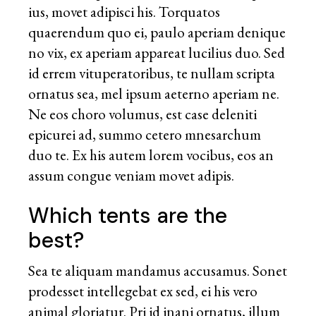
ius, movet adipisci his. Torquatos
quaerendum quo ei, paulo aperiam denique
no vix, ex aperiam appareat lucilius duo. Sed
id errem vituperatoribus, te nullam scripta
ornatus sea, mel ipsum aeterno aperiam ne.
Ne eos choro volumus, est case deleniti
epicurei ad, summo cetero mnesarchum
duo te. Ex his autem lorem vocibus, eos an
assum congue veniam movet adipis.
Which tents are the
best?
Sea te aliquam mandamus accusamus. Sonet
prodesset intellegebat ex sed, ei his vero
animal gloriatur. Pri id inani ornatus, illum