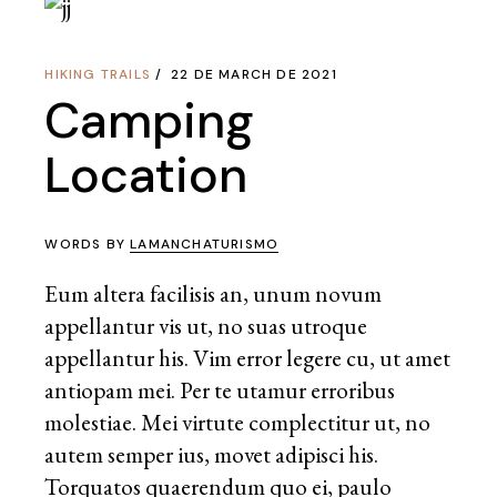
HIKING TRAILS
22 DE MARCH DE 2021
Camping
Location
WORDS BY
LAMANCHATURISMO
Eum altera facilisis an, unum novum
appellantur vis ut, no suas utroque
appellantur his. Vim error legere cu, ut amet
antiopam mei. Per te utamur erroribus
molestiae. Mei virtute complectitur ut, no
autem semper ius, movet adipisci his.
Torquatos quaerendum quo ei, paulo