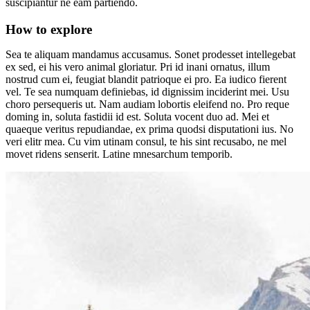
suscipiantur ne eam partiendo.
How to explore
Sea te aliquam mandamus accusamus. Sonet prodesset intellegebat
ex sed, ei his vero animal gloriatur. Pri id inani ornatus, illum
nostrud cum ei, feugiat blandit patrioque ei pro. Ea iudico fierent
vel. Te sea numquam definiebas, id dignissim inciderint mei. Usu
choro persequeris ut. Nam audiam lobortis eleifend no. Pro reque
doming in, soluta fastidii id est. Soluta vocent duo ad. Mei et
quaeque veritus repudiandae, ex prima quodsi disputationi ius. No
veri elitr mea. Cu vim utinam consul, te his sint recusabo, ne mel
movet ridens senserit. Latine mnesarchum temporib.