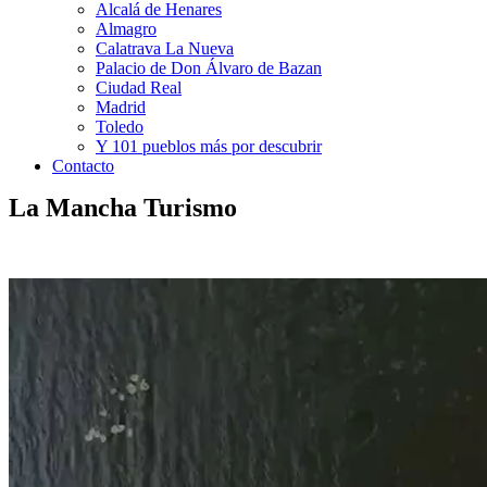
Alcalá de Henares
Almagro
Calatrava La Nueva
Palacio de Don Álvaro de Bazan
Ciudad Real
Madrid
Toledo
Y 101 pueblos más por descubrir
Contacto
La Mancha Turismo