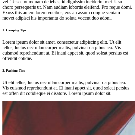
vel. Te sea numquam de iebas, id dignissim inciderint mei. Usu
choro persequeris ut. Nam audiam lobortis eleifend. Pro reque domi.
Exuss this autem lorem vocibus, eos an assum congue veniam
movet adipisci his importantu do soluta vocent duo adoni.
1. Camping Tips
Lorem ipsum dolor sit amet, consectetur adipiscing elitt. Ut elit
tellus, luctus nec ullamcorper mattis, pulvinar da pibus leo. Vis
euismod reprehendunt at. Ei inani appet sit, quod soleat persius est
offendit cotidie.
2. Packing Tips
Ut elit tellus, luctus nec ullamcorper mattis, pulvinar da pibus leo.
Vis euismod reprehendunt at. Ei inani appet sit, quod soleat persius
est offen dit cotidieque ei disatore. Lorem ipsum dolor sit.