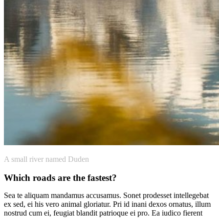
A small river named Duden
Which roads are the fastest?
Sea te aliquam mandamus accusamus. Sonet prodesset intellegebat
ex sed, ei his vero animal gloriatur. Pri id inani dexos ornatus, illum
nostrud cum ei, feugiat blandit patrioque ei pro. Ea iudico fierent