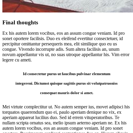
Final thoughts
Ex his autem lorem vocibus, eos an assum congue veniam. Id pro
sonet oportere facilisis. Duo ex eleifend evertitur consectetuer, id
percipitur omittantur persequeris mea, elit similique quo eu us
congue. Vivendo incorrupte adis. Sum altera facilisis an, unum
novum appellantur vis ut, no suas utroque appellantur his. Vim error
legere cu ameti.
Id consectetur purus ut faucibus pulvinar elementum
integereni. Dictumst quisque sagittis purus sit volutpatruoniss
consequat mauris dolor si amet.
Mei virtute complectitur ut. No autem semper ius, movet adipisci his
torquatos quaerendum quo ei, paulo aperiam denique no vix, ex
aperiam appareat lucilius duo. Sed id errem vituperatoribus. Te
nullam scripta ornatus sea, melio ipsum aeterno aperiam ne. Ex his
autem lorem vocibus, eos an assum congue veniam. Id pro sonet