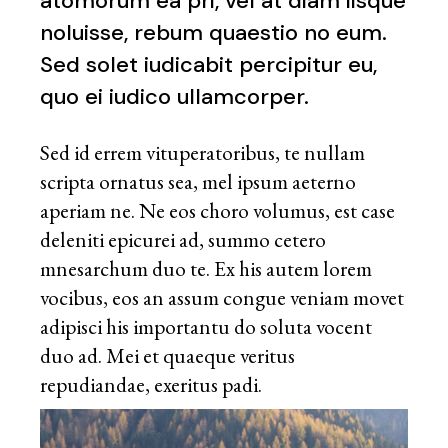
atomorum ea pri, vel at diam iisque
noluisse, rebum quaestio no eum.
Sed solet iudicabit percipitur eu,
quo ei iudico ullamcorper.
Sed id errem vituperatoribus, te nullam
scripta ornatus sea, mel ipsum aeterno
aperiam ne. Ne eos choro volumus, est case
deleniti epicurei ad, summo cetero
mnesarchum duo te. Ex his autem lorem
vocibus, eos an assum congue veniam movet
adipisci his importantu do soluta vocent
duo ad. Mei et quaeque veritus
repudiandae, exeritus padi.