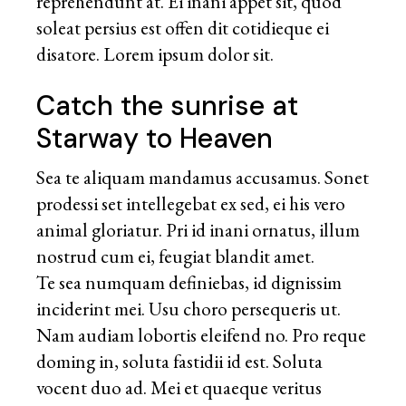
reprehendunt at. Ei inani appet sit, quod
soleat persius est offen dit cotidieque ei
disatore. Lorem ipsum dolor sit.
Catch the sunrise at
Starway to Heaven
Sea te aliquam mandamus accusamus. Sonet
prodessi set intellegebat ex sed, ei his vero
animal gloriatur. Pri id inani ornatus, illum
nostrud cum ei, feugiat blandit amet.
Te sea numquam definiebas, id dignissim
inciderint mei. Usu choro persequeris ut.
Nam audiam lobortis eleifend no. Pro reque
doming in, soluta fastidii id est. Soluta
vocent duo ad. Mei et quaeque veritus