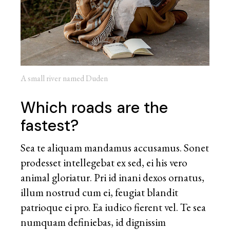
A small river named Duden
Which roads are the
fastest?
Sea te aliquam mandamus accusamus. Sonet
prodesset intellegebat ex sed, ei his vero
animal gloriatur. Pri id inani dexos ornatus,
illum nostrud cum ei, feugiat blandit
patrioque ei pro. Ea iudico fierent vel. Te sea
numquam definiebas, id dignissim