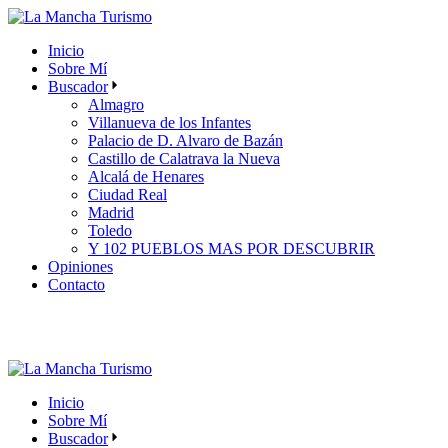
Skip
to
Inicio
the
Sobre Mí
content
Buscador
Almagro
Villanueva de los Infantes
Palacio de D. Alvaro de Bazán
Castillo de Calatrava la Nueva
Alcalá de Henares
Ciudad Real
Madrid
Toledo
Y 102 PUEBLOS MAS POR DESCUBRIR
Opiniones
Contacto
Inicio
Sobre Mí
Buscador